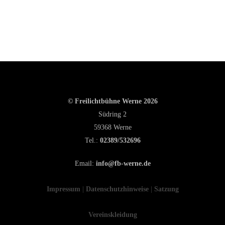
© Freilichtbühne Werne 2026
Südring 2
59368 Werne
Tel.:
02389/532696
Email:
info@fb-werne.de
Impressum
|
Datenschutzhinweise
|
Satzung
Vereinskleidung