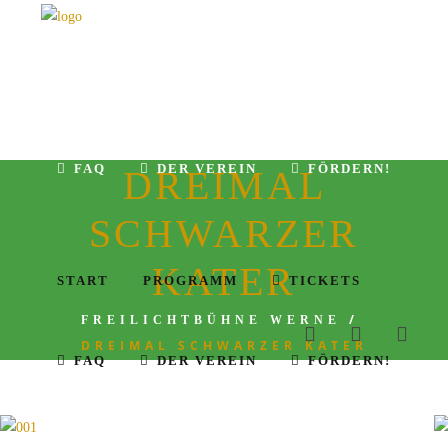
START
PROGRAMM
TICKETS
FAQ
DER VEREIN
FÖRDERN!
DREIMAL
SCHWARZER
KATER
START
PROGRAMM
TICKETS
/
FREILICHTBÜHNE WERNE
DREIMAL SCHWARZER KATER
FAQ
DER VEREIN
FÖRDERN!