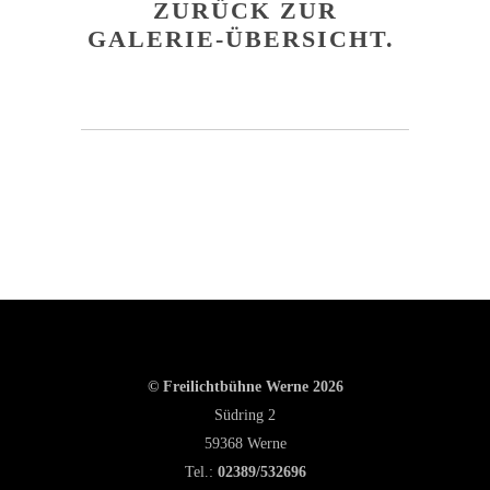
ZURÜCK ZUR
GALERIE-ÜBERSICHT.
© Freilichtbühne Werne 2026
Südring 2
59368 Werne
Tel.:
02389/532696