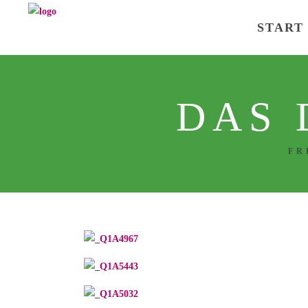
START
DAS
FR