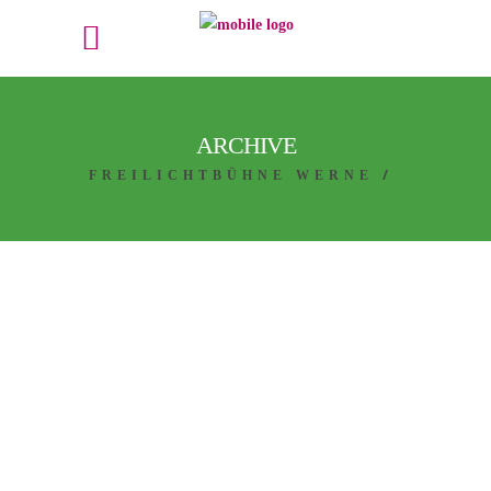
ARCHIVE
/
FREILICHTBÜHNE WERNE
24. JANUAR
2022
ROBIN
HOOD